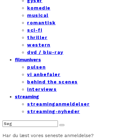
gyser
komedie
musical
romantisk
sci-fi
thriller
western
dvd / blu-ray
filmunivers
pulsen
vi anbefaler
behind the scenes
interviews
streaming
streaminganmeldelser
streaming-nyheder
Har du læst vores seneste anmeldelse?