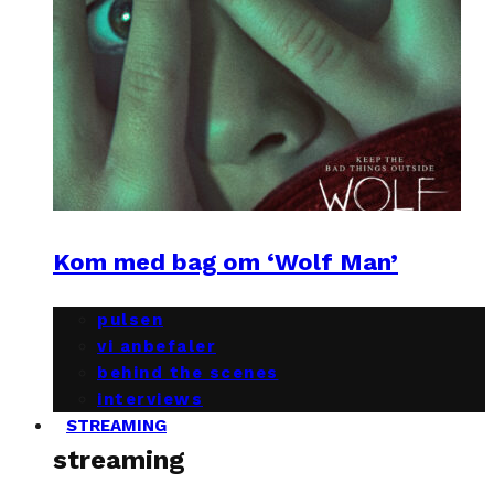
Kom med bag om ‘Wolf Man’
pulsen
vi anbefaler
behind the scenes
interviews
STREAMING
streaming