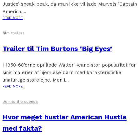
Justice’ sneak peak, da man ikke vil lade Marvels ‘Captain
America:...
READ MORE
film trailers
Trailer til Tim Burtons ‘Big Eyes’
I 1950-60’erne opnåede Walter Keane stor popularitet for
sine malerier af hjemløse børn med karakteristiske
unaturlige store øjne. Men i...
READ MORE
behind the scenes
Hvor meget hustler American Hustle
med fakta?