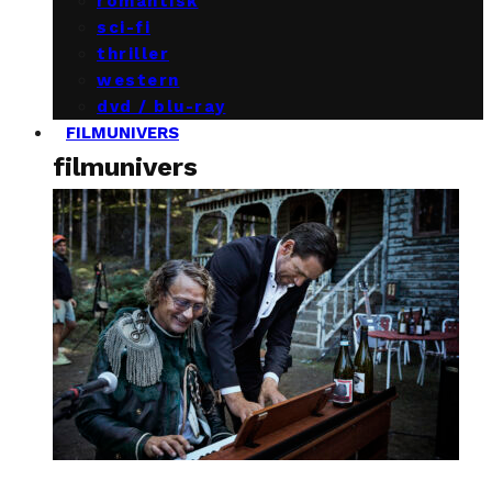
romantisk
sci-fi
thriller
western
dvd / blu-ray
FILMUNIVERS
filmunivers