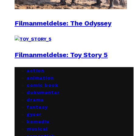
Filmanmeldelse: The Odyssey
Filmanmeldelse: Toy Story 5
action
animation
comic book
dokumentar
drama
fantasy
gyser
komedie
musical