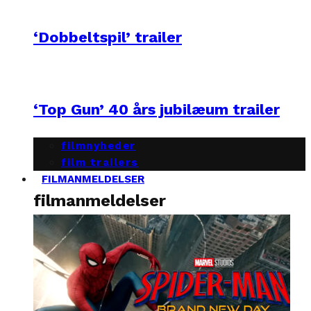
‘Dobbeltspil’ trailer
‘Top Gun’ 40 års jubilæum trailer
filmnyheder
film trailers
FILMANMELDELSER
filmanmeldelser