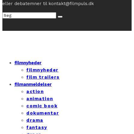
eller debatemner til kontakt@filmpuls.dk
filmnyheder
filmnyheder
film trailers
filmanmeldelser
action
animation
comic book
dokumentar
drama
fantasy