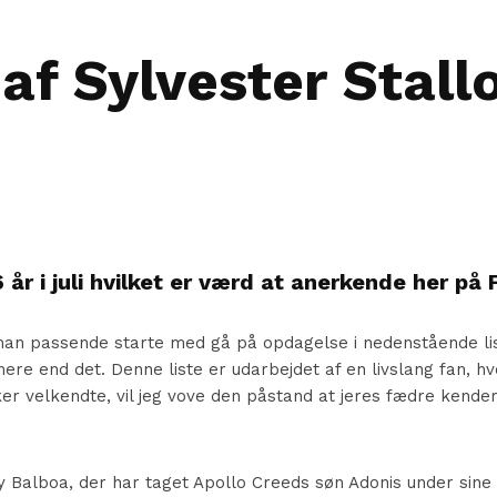
 af Sylvester Stall
år i juli hvilket er værd at anerkende her på 
man passende starte med gå på opdagelse i nedenstående list
re end det. Denne liste er udarbejdet af en livslang fan, hv
er velkendte, vil jeg vove den påstand at jeres fædre kender 
y Balboa, der har taget Apollo Creeds søn Adonis under sin