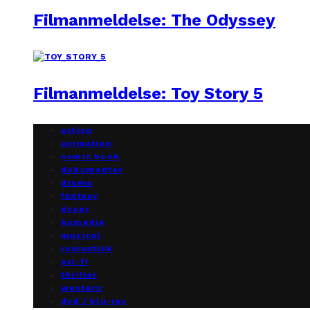
Filmanmeldelse: The Odyssey
Filmanmeldelse: Toy Story 5
action
animation
comic book
dokumentar
drama
fantasy
gyser
komedie
musical
romantisk
sci-fi
thriller
western
dvd / blu-ray