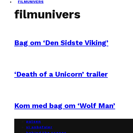
FILMUNIVERS
filmunivers
Bag om ‘Den Sidste Viking’
‘Death of a Unicorn’ trailer
Kom med bag om ‘Wolf Man’
pulsen
vi anbefaler
behind the scenes