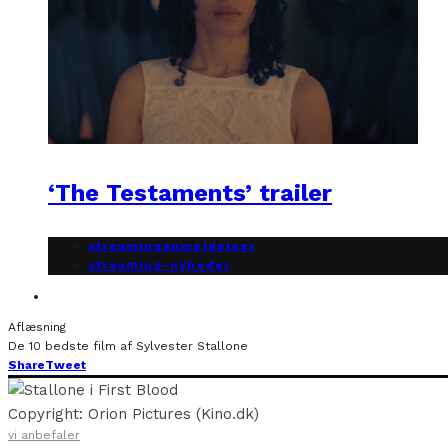
‘The Testaments’ trailer
streaminganmeldelser
streaming-nyheder
Aflæsning
De 10 bedste film af Sylvester Stallone
Share
Tweet
Copyright: Orion Pictures (Kino.dk)
vi anbefaler