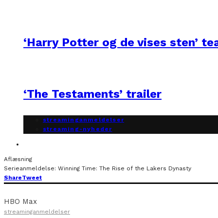
‘Harry Potter og de vises sten’ te
‘The Testaments’ trailer
streaminganmeldelser
streaming-nyheder
Aflæsning
Serieanmeldelse: Winning Time: The Rise of the Lakers Dynasty
Share
Tweet
HBO Max
streaminganmeldelser