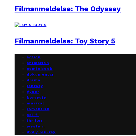
Filmanmeldelse: The Odyssey
Filmanmeldelse: Toy Story 5
action
animation
comic book
dokumentar
drama
fantasy
gyser
komedie
musical
romantisk
sci-fi
thriller
western
dvd / blu-ray