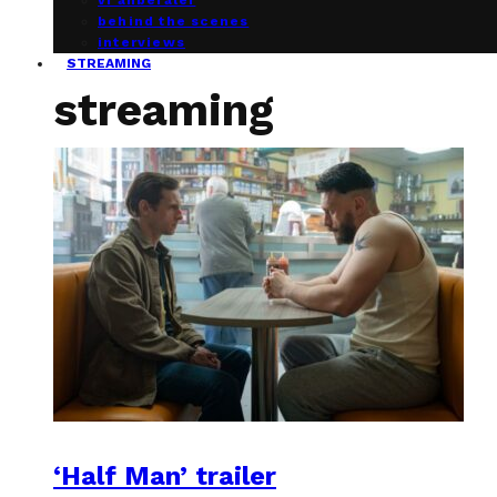
vi anbefaler
behind the scenes
interviews
STREAMING
streaming
‘Half Man’ trailer