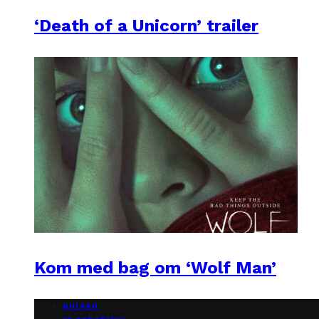
‘Death of a Unicorn’ trailer
Kom med bag om ‘Wolf Man’
pulsen