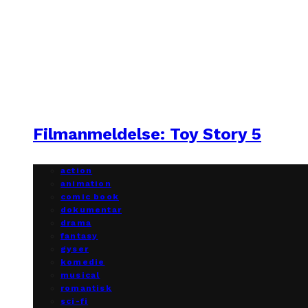
Filmanmeldelse: Toy Story 5
action
animation
comic book
dokumentar
drama
fantasy
gyser
komedie
musical
romantisk
sci-fi