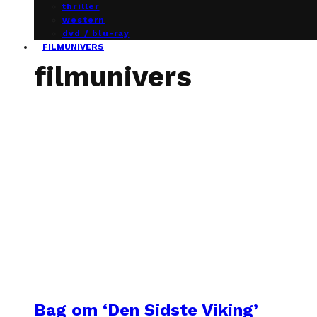
thriller
western
dvd / blu-ray
FILMUNIVERS
filmunivers
Bag om ‘Den Sidste Viking’