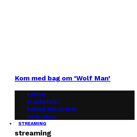
Kom med bag om ‘Wolf Man’
pulsen
vi anbefaler
behind the scenes
interviews
STREAMING
streaming