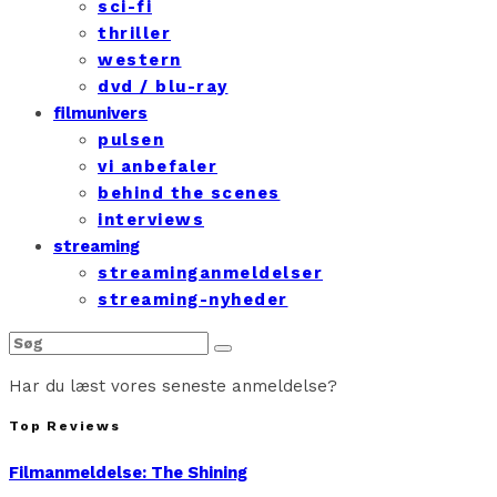
sci-fi
thriller
western
dvd / blu-ray
filmunivers
pulsen
vi anbefaler
behind the scenes
interviews
streaming
streaminganmeldelser
streaming-nyheder
Har du læst vores seneste anmeldelse?
Top Reviews
Filmanmeldelse: The Shining