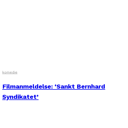
komedie
Filmanmeldelse: ‘Min Fars Store Rejse’
(Org. titel ‘Floride’)
komedie
Filmanmeldelse: ‘Sankt Bernhard
Syndikatet’