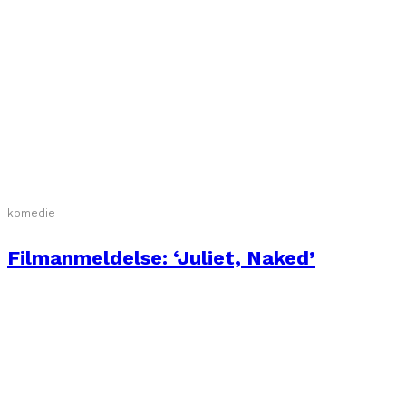
animation
filmanmeldelser
komedie
Filmanmeldelse: ‘Inderst inde’
komedie
Filmanmeldelse: ‘Juliet, Naked’