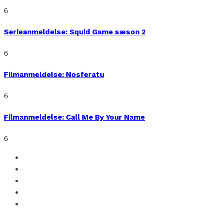
6
Serieanmeldelse: Squid Game sæson 2
6
Filmanmeldelse: Nosferatu
6
Filmanmeldelse: Call Me By Your Name
6