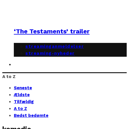
‘The Testaments’ trailer
streaminganmeldelser
streaming-nyheder
A to Z
Seneste
Ældste
Tilfældig
A to Z
Bedst bedømte