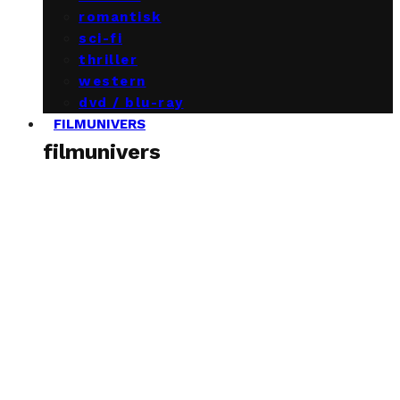
romantisk
sci-fi
thriller
western
dvd / blu-ray
FILMUNIVERS
filmunivers