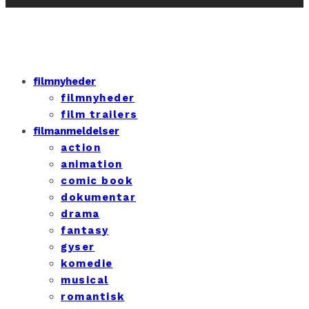
filmnyheder
filmnyheder
film trailers
filmanmeldelser
action
animation
comic book
dokumentar
drama
fantasy
gyser
komedie
musical
romantisk