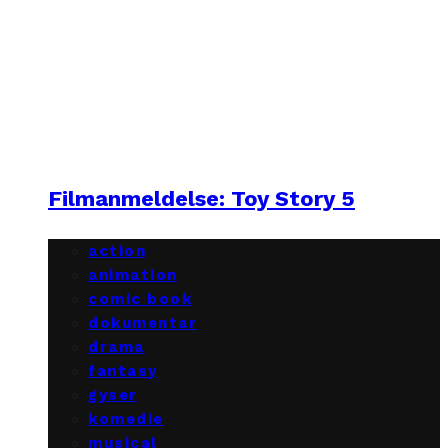
Filmanmeldelse: Toy Story 5
action
animation
comic book
dokumentar
drama
fantasy
gyser
komedie
musical