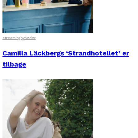
streamingnyheder
Camilla Läckbergs ‘Strandhotellet’ er
tilbage