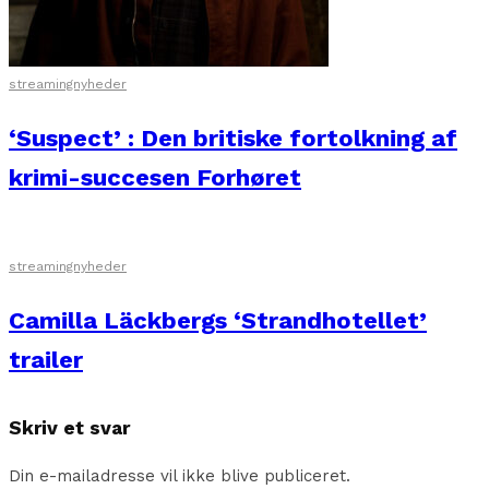
streamingnyheder
‘Suspect’ : Den britiske fortolkning af
krimi-succesen Forhøret
streamingnyheder
Camilla Läckbergs ‘Strandhotellet’
trailer
Skriv et svar
Din e-mailadresse vil ikke blive publiceret.