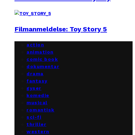
Filmanmeldelse: Toy Story 5
action
animation
comic book
dokumentar
drama
fantasy
gyser
komedie
musical
romantisk
sci-fi
thriller
western