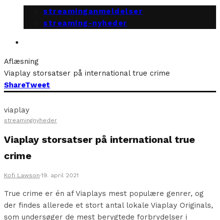
streaminganmeldelser
streaming-nyheder
Aflæsning
Viaplay storsatser på international true crime
Share
Tweet
viaplay
streamingnyheder
Viaplay storsatser på international true
crime
Kofi Lawson
·
19. april 2021
True crime er én af Viaplays mest populære genrer, og
der findes allerede et stort antal lokale Viaplay Originals,
som undersøger de mest berygtede forbrydelser i