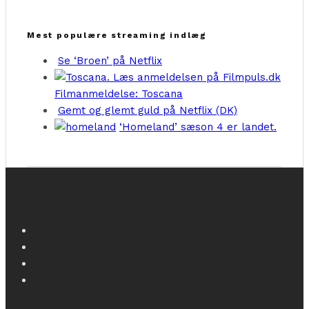
Mest populære streaming indlæg
Se ‘Broen’ på Netflix
Filmanmeldelse: Toscana
Gemt og glemt guld på Netflix (DK)
‘Homeland’ sæson 4 er landet.