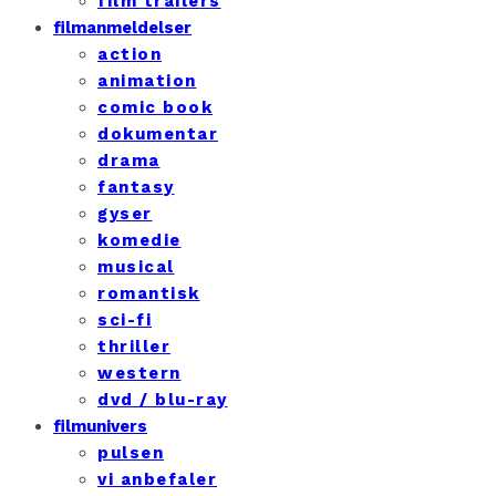
film trailers
filmanmeldelser
action
animation
comic book
dokumentar
drama
fantasy
gyser
komedie
musical
romantisk
sci-fi
thriller
western
dvd / blu-ray
filmunivers
pulsen
vi anbefaler