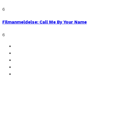
6
Filmanmeldelse: Call Me By Your Name
6