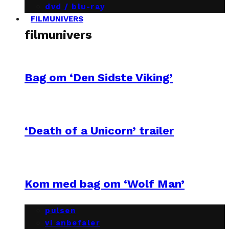
dvd / blu-ray
FILMUNIVERS
filmunivers
Bag om ‘Den Sidste Viking’
‘Death of a Unicorn’ trailer
Kom med bag om ‘Wolf Man’
pulsen
vi anbefaler