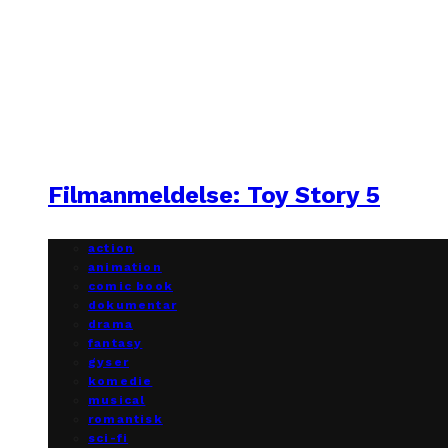
Filmanmeldelse: Toy Story 5
action
animation
comic book
dokumentar
drama
fantasy
gyser
komedie
musical
romantisk
sci-fi