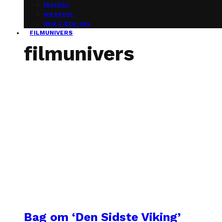
thriller
western
dvd / blu-ray
FILMUNIVERS
filmunivers
Bag om ‘Den Sidste Viking’