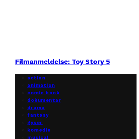
Filmanmeldelse: Toy Story 5
action
animation
comic book
dokumentar
drama
fantasy
gyser
komedie
musical