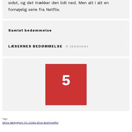
sidst, og det trækker den lidt ned. Men alt i alt en
fornøjelig serie fra Netflix.
Samlet bedømmelse
LÆSERNES BEDØMMELSE
4 stemmer
5
Tags
Ghita Nørby
Hjem til Jul
Ida Elise Broch
netflix