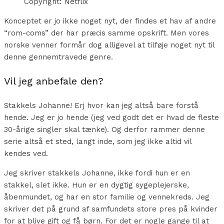
Copyright: Netflix
Konceptet er jo ikke noget nyt, der findes et hav af andre
“rom-coms” der har præcis samme opskrift. Men vores
norske venner formår dog alligevel at tilføje noget nyt til
denne gennemtravede genre.
Vil jeg anbefale den?
Stakkels Johanne! Erj hvor kan jeg altså bare forstå
hende. Jeg er jo hende (jeg ved godt det er hvad de fleste
30-årige singler skal tænke). Og derfor rammer denne
serie altså et sted, langt inde, som jeg ikke altid vil
kendes ved.
Jeg skriver stakkels Johanne, ikke fordi hun er en
stakkel, slet ikke. Hun er en dygtig sygeplejerske,
åbenmundet, og har en stor familie og vennekreds. Jeg
skriver det på grund af samfundets store pres på kvinder
for at blive gift og få børn. For det er nogle gange til at