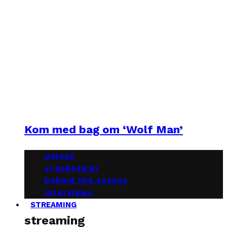
Kom med bag om ‘Wolf Man’
pulsen
vi anbefaler
behind the scenes
interviews
STREAMING
streaming