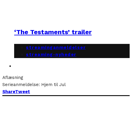
‘The Testaments’ trailer
streaminganmeldelser
streaming-nyheder
Aflæsning
Serieanmeldelse: Hjem til Jul
Share
Tweet