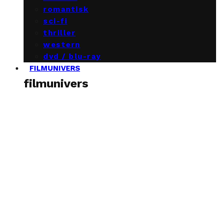
romantisk
sci-fi
thriller
western
dvd / blu-ray
FILMUNIVERS
filmunivers