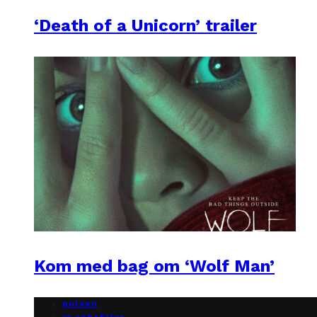
‘Death of a Unicorn’ trailer
Kom med bag om ‘Wolf Man’
pulsen