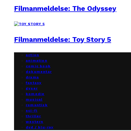
Filmanmeldelse: The Odyssey
Filmanmeldelse: Toy Story 5
action
animation
comic book
dokumentar
drama
fantasy
gyser
komedie
musical
romantisk
sci-fi
thriller
western
dvd / blu-ray