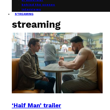
vi anbefaler
behind the scenes
interviews
STREAMING
streaming
‘Half Man’ trailer