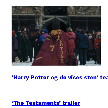
‘Harry Potter og de vises sten’ te
‘The Testaments’ trailer