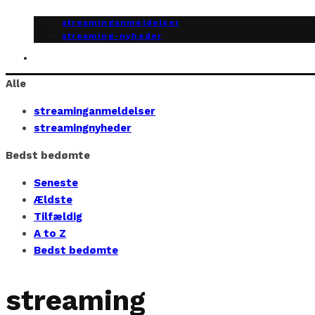
streaminganmeldelser
streaming-nyheder
Alle
streaminganmeldelser
streamingnyheder
Bedst bedømte
Seneste
Ældste
Tilfældig
A to Z
Bedst bedømte
streaming